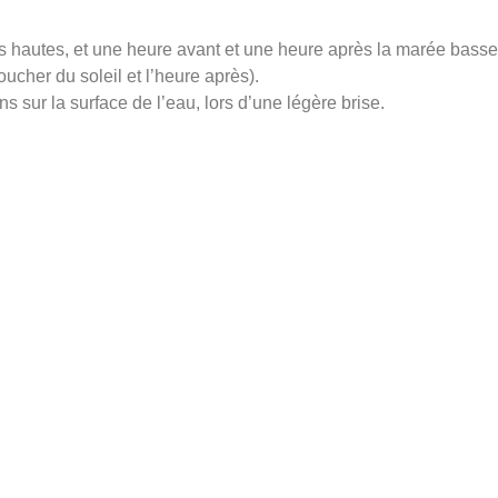
 hautes, et une heure avant et une heure après la marée basse
oucher du soleil et l’heure après).
s sur la surface de l’eau, lors d’une légère brise.
ipalité
Documentation
communautaire
Album photos