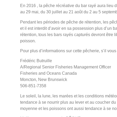
En 2016 , la pêche récréative du bar rayé aura lieu 
au 29 mai, du 30 juillet au 21 août du 2 au 5 septem
Pendant les périodes de pêche de rétention, les pê
et il est interdit d’avoir en sa possession plus d’u
rétention, tous les bars rayés capturés devront êtr
poisson.
Pour plus d’informations sur cette pêcherie, s’il vous 
Frédéric Butruille
A/Regional Senior Fisheries Management Officer
Fisheries and Oceans Canada
Moncton, New Brunswick
506-851-7358
Le soleil, la lune, les marées et les conditions mété
tendance à se nourrir plus au lever et au coucher du 
moyenne et les poissons ont aussi tendance à se nou