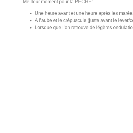
Meilleur moment pour la PÊCHE:
Une heure avant et une heure après les marées
A l’aube et le crépuscule (juste avant le lever/c
Lorsque que l’on retrouve de légères ondulation
Munic
Vie 