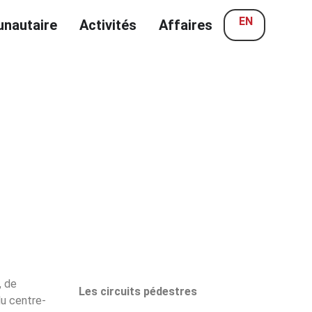
EN
nautaire
Activités
Affaires
, de
Les circuits pédestres
du centre-